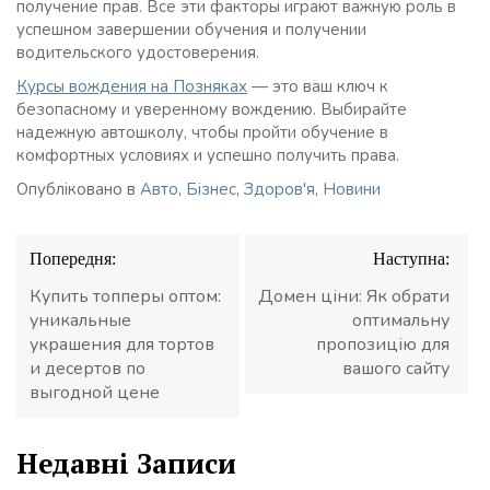
получение прав. Все эти факторы играют важную роль в
успешном завершении обучения и получении
водительского удостоверения.
Курсы вождения на Позняках
— это ваш ключ к
безопасному и уверенному вождению. Выбирайте
надежную автошколу, чтобы пройти обучение в
комфортных условиях и успешно получить права.
Опубліковано в
Авто
,
Бізнес
,
Здоров'я
,
Новини
Навігація
Попередня:
Наступна:
записів
Купить топперы оптом:
Домен ціни: Як обрати
уникальные
оптимальну
украшения для тортов
пропозицію для
и десертов по
вашого сайту
выгодной цене
Недавні Записи