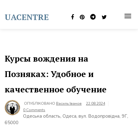
Skip
to
UACENTRE
content
TOG
NAVI
Курсы вождения на
Позняках: Удобное и
качественное обучение
ОПУБЛІКОВАНО
Василь Іванов
22.08.2024
0 Comments
Одеська область, Одеса, вул. Водопровідна, 9Г,
65000