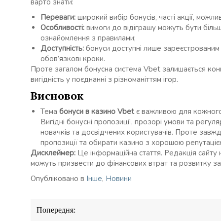
варто знати:
Переваги:
широкий вибір бонусів, часті акції, можли
Особливості:
вимоги до відіграшу можуть бути більш
ознайомлення з правилами;
Доступність:
бонуси доступні лише зареєстрованим 
обов’язкові кроки.
Проте загалом бонусна система Vbet залишається конку
вигідність у поєднанні з різноманіттям ігор.
Висновок
Тема
бонуси в казино Vbet
є важливою для кожного
Вигідні бонусні пропозиції, прозорі умови та регу
новачків та досвідчених користувачів. Проте завж
пропозиції та обирати казино з хорошою репутаціє
Дисклеймер:
Це інформаційна стаття. Редакція сайту не
можуть призвести до фінансових втрат та розвитку за
Опубліковано в
Інше
,
Новини
Навігація
Попередня:
записів