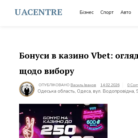
Skip
to
UACENTRE
Бізнес
Спорт
Авто
content
Бонуси в казино Vbet: огля
щодо вибору
ОПУБЛІКОВАНО
Василь Іванов
14.02.2026
0 Co
Одеська область, Одеса, вул. Водопровідна, 