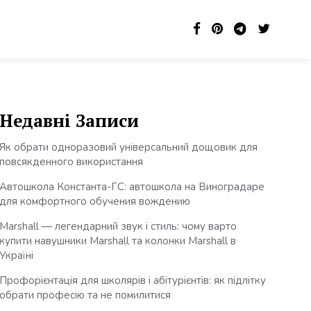
Недавні Записи
Як обрати одноразовий універсальний дощовик для
повсякденного використання
Автошкола Константа-ГС: автошкола на Виноградаре
для комфортного обучения вождению
Marshall — легендарний звук і стиль: чому варто
купити навушники Marshall та колонки Marshall в
Україні
Профорієнтація для школярів і абітурієнтів: як підлітку
обрати професію та не помилитися