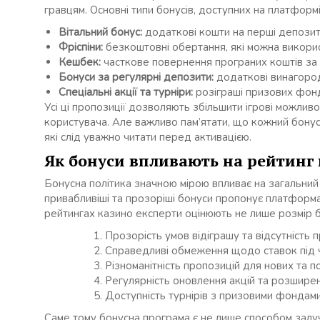
гравцям. Основні типи бонусів, доступних на платформі
Вітальний бонус:
додаткові кошти на перші депозити
Фріспіни:
безкоштовні обертання, які можна викорис
Кешбек:
часткове повернення програних коштів за 
Бонуси за регулярні депозити:
додаткові винагород
Спеціальні акції та турніри:
розіграші призових фонд
Усі ці пропозиції дозволяють збільшити ігрові можли
користувача. Але важливо пам’ятати, що кожний бонус
які слід уважно читати перед активацією.
Як бонуси впливають на рейтинг
Бонусна політика значною мірою впливає на загальний 
привабливіші та прозоріші бонуси пропонує платформа,
рейтингах казино експерти оцінюють не лише розмір бо
Прозорість умов відіграшу та відсутність 
Справедливі обмеження щодо ставок під ч
Різноманітність пропозицій для нових та по
Регулярність оновлення акцій та розширен
Доступність турнірів з призовими фондами
Саме тому бонусна програма є не лише способом залуч