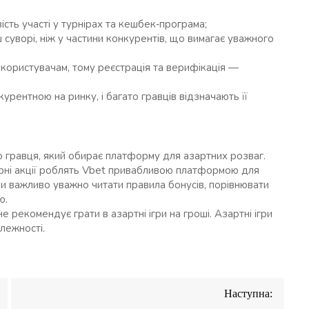
вість участі у турнірах та кешбек‑програма;
 суворі, ніж у частини конкурентів, що вимагає уважного
користувачам, тому реєстрація та верифікація —
рентною на ринку, і багато гравців відзначають її
 гравця, який обирає платформу для азартних розваг.
лярні акції роблять Vbet привабливою платформою для
ди важливо уважно читати правила бонусів, порівнювати
ю.
 рекомендує грати в азартні ігри на гроші. Азартні ігри
лежності.
Наступна: