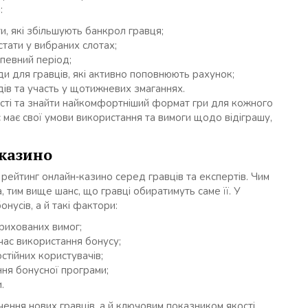
:
, які збільшують банкрол гравця;
тати у вибраних слотах;
певний період;
и для гравців, які активно поповнюють рахунок;
ів та участь у щотижневих змаганнях.
вості та знайти найкомфортніший формат гри для кожного
 має свої умови використання та вимоги щодо відіграшу,
 казино
рейтинг онлайн‑казино серед гравців та експертів. Чим
 тим вище шанс, що гравці обиратимуть саме її. У
нусів, а й такі фактори:
прихованих вимог;
ас використання бонусу;
стійних користувачів;
ня бонусної програми;
.
ення нових гравців, а й ключовим показником якості