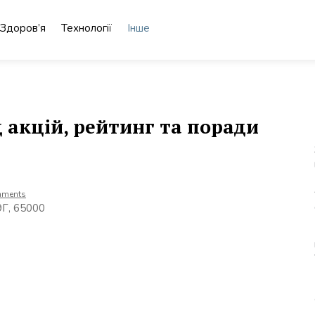
Здоров’я
Технології
Інше
д акцій, рейтинг та поради
mments
9Г, 65000