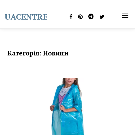
Skip
to
UACENTRE
content
TOG
NAVI
Категорія:
Новини